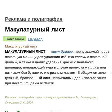
Реклама и полиграфия
Макулатурный лист
Толкование
Перевод
Макулатурный лист
МАКУЛАТУРНЫЙ ЛИСТ
—
лист бумаги
, пропускаемый через
печатную машину
для удаления избытка
краски
с
печатной
формы
, а также в целях удаления краски с печатного
цилиндра, попадающей туда в случае пропуска
машины
под
натиском без бумаги или с рваным листом. В общем смысле —
грязный, бракованный лист, непригодный для использования
при
печати тиража издания
.
Реклама и полиграфия: опыт словаря-справочника.— М.: Гелла-принт
.
Стефанов С.И.
.
2004
.