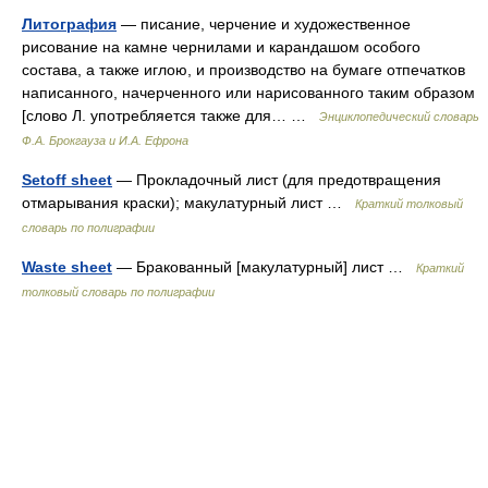
Литография
— писание, черчение и художественное
рисование на камне чернилами и карандашом особого
состава, а также иглою, и производство на бумаге отпечатков
написанного, начерченного или нарисованного таким образом
[слово Л. употребляется также для… …
Энциклопедический словарь
Ф.А. Брокгауза и И.А. Ефрона
Setoff sheet
— Прокладочный лист (для предотвращения
отмарывания краски); макулатурный лист …
Краткий толковый
словарь по полиграфии
Waste sheet
— Бракованный [макулатурный] лист …
Краткий
толковый словарь по полиграфии